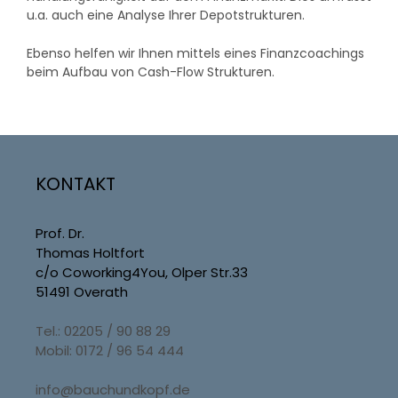
u.a. auch eine Analyse Ihrer Depotstrukturen.
Ebenso helfen wir Ihnen mittels eines Finanzcoachings
beim Aufbau von Cash-Flow Strukturen.
KONTAKT
Prof. Dr.
Thomas Holtfort
c/o Coworking4You, Olper Str.33
51491 Overath
Tel.: 02205 / 90 88 29
Mobil: 0172 / 96 54 444
info@bauchundkopf.de