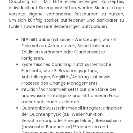
Coaching an. Mit Hilfe eines 5-teiligen Konzeptes,
individuell auf Sie zugeschnitten, werden Sie in die Lage
versetzt eigene, vorhandene Ressourcen zu nutzen,
um sich künftig stärker, zufriedener und dankbarer zu
fühlen sowie bessere Beziehungen aufzubauen.
NLP hilft dabei mit seinen Werkzeugen, wie z.B.
Ziele setzen, Anker nutzen, Sinne trainieren,
Zeitlinien verändern oder Glaubenssätze
korrigieren.
Systemisches Coaching nutzt systemische
Elemente, wie z.B. Beziehungsgefüge,
Aufstellungen, Fragilität/Antifragilität sowie
Prozesse des Change Managements.
Intuition/Achtsamkeit setzt auf die Stärke der
unbewussten Intelligenz und hilft unseren Fokus
mehr nach innen zu richten.
Quantenbewusstseinsmodell integriert Prinzipien
der Quantenphysik (z.B. Wellenfunktion,
Verschränkung oder Energiefelder), Bewusstsein
(bewusster Beobachter)/Frequenzen und
Gesetze des Universums (z.B. Resonanz oder